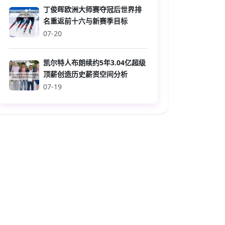
丁俊晖欧洲大师赛夺冠后世界排
名重返前十六与新赛季目标
07-20
凯尔特人布朗续约5年3.04亿超级
顶薪创造历史薪资空间分析
07-19