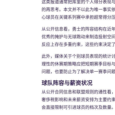
这类报道通常把库里的个人得分表现
的再思考。本文并不以此为唯一事实
心球员在关键系列赛中承担超常得分
从公开信息看，勇士的阵容结构在近
优秀的掩护与无球跑动来制造投射空
反应上存在多重约束，这些约束决定
此外，媒体关于个别球员表现的统计
理性的休赛期策略应把短期赛季目标
问题，也要防止为了解决单一赛季问
球队阵容与薪资状况
从公开合同信息和联盟规则的通性看
奢侈税影响和未来薪资安排为主要约
会直接限制可引进球员的档次及数量