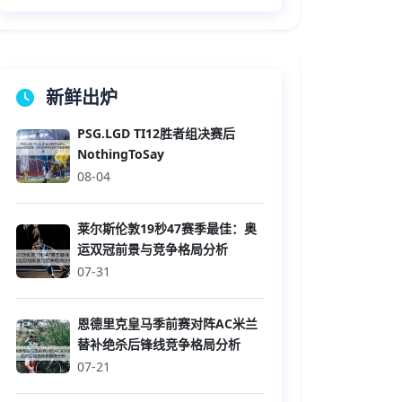
新鲜出炉
PSG.LGD TI12胜者组决赛后
NothingToSay
08-04
莱尔斯伦敦19秒47赛季最佳：奥
运双冠前景与竞争格局分析
07-31
恩德里克皇马季前赛对阵AC米兰
替补绝杀后锋线竞争格局分析
07-21