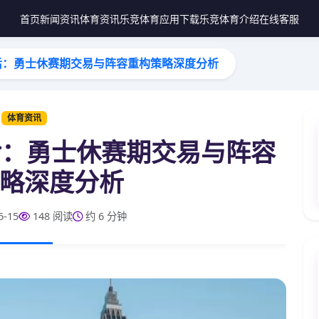
首页
新闻资讯
体育资讯
乐竞体育应用下载
乐竞体育介绍
在线客服
后：勇士休赛期交易与阵容重构策略深度分析
体育资讯
后：勇士休赛期交易与阵容
略深度分析
6-15
148 阅读
约 6 分钟