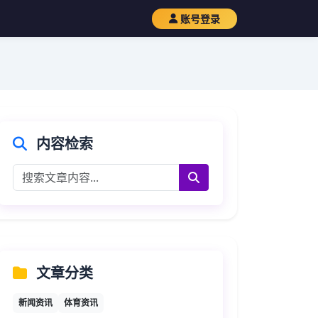
账号登录
内容检索
文章分类
新闻资讯
体育资讯