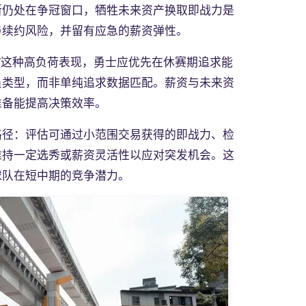
断仍处在争冠窗口，牺牲未来资产换取即战力是
与续约风险，并留有应急的薪资弹性。
分”这种高负荷表现，勇士应优先在休赛期追求能
员类型，而非单纯追求数据匹配。薪资与未来资
准备能提高决策效率。
路径：评估可通过小范围交易获得的即战力、检
维持一定选秀或薪资灵活性以应对突发机会。这
球队在短中期的竞争潜力。