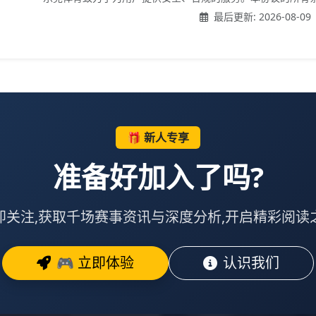
最后更新:
2026-08-09
🎁 新人专享
准备好加入了吗?
即关注,获取千场赛事资讯与深度分析,开启精彩阅读
🎮 立即体验
认识我们