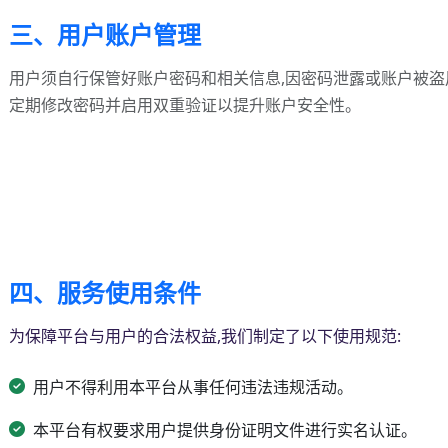
三、用户账户管理
用户须自行保管好账户密码和相关信息,因密码泄露或账户被
定期修改密码并启用双重验证以提升账户安全性。
四、服务使用条件
为保障平台与用户的合法权益,我们制定了以下使用规范:
用户不得利用本平台从事任何违法违规活动。
本平台有权要求用户提供身份证明文件进行实名认证。