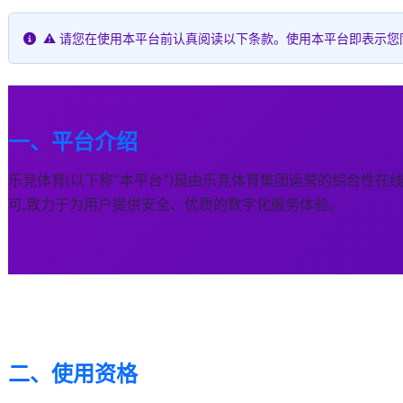
⚠️ 请您在使用本平台前认真阅读以下条款。使用本平台即表示
一、平台介绍
乐竞体育(以下称"本平台")是由乐竞体育集团运营的综合性在
可,致力于为用户提供安全、优质的数字化服务体验。
二、使用资格