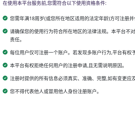
在使用本平台服务前,您需符合以下使用资格条件:
您需年满18周岁(或您所在地区适用的法定年龄)方可注册
请确保您的使用行为符合所在地区的法律法规。本平台不
责任。
每位用户仅可注册一个账户。若发现多账户行为,平台有权
本平台有权拒绝任何用户的注册申请,且无需说明原因。
注册时提供的所有信息必须真实、准确、完整,如有变更应
您不得代表他人或冒用他人身份注册账户。