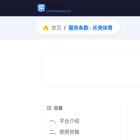
首页
服务条款 - 乐竞体育
目录
一、平台介绍
二、使用资格