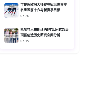
丁俊晖欧洲大师赛夺冠后世界排
名重返前十六与新赛季目标
07-20
凯尔特人布朗续约5年3.04亿超级
顶薪创造历史薪资空间分析
07-19