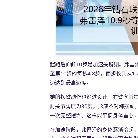
起跑后的前10步是加速关键期。弗雷泽
至第10步的每秒4.8步，而步长则从1
速达到最高速度。
她的摆臂动作也经过设计。右臂向前摆
肘关节角度为80度，形成不对称摆动
一次完整摆臂。这样能平衡身体重心
在加速阶段，弗雷泽的身体逐渐抬起