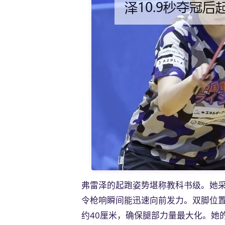
弗雷泽的起跑姿势堪称教科书级。她
令枪响瞬间能迅速向前发力。双脚位置
约40厘米，确保腿部力量最大化。她