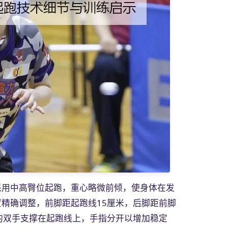
采用中高臀位起跑，重心略微前倾，使身体在发
精确调整，前脚距起跑线15厘米，后脚距前脚
的双手支撑在起跑线上，手指分开以增加稳定