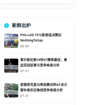
新鲜出炉
PSG.LGD TI12胜者组决赛后
NothingToSay
08-04
莱尔斯伦敦19秒47赛季最佳：奥
运双冠前景与竞争格局分析
07-31
恩德里克皇马季前赛对阵AC米兰
替补绝杀后锋线竞争格局分析
07-21