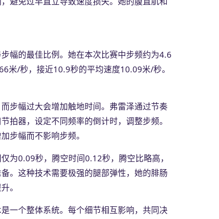
制，避免过早直立导致速度损失。她的腹直肌和
步幅的最佳比例。她在本次比赛中步频约为4.6
6米/秒，接近10.9秒的平均速度10.09米/秒。
，而步幅过大会增加触地时间。弗雷泽通过节奏
用节拍器，设定不同频率的倒计时，调整步频。
增加步幅而不影响步频。
为0.09秒，腾空时间0.12秒，腾空比略高，
准备。这种技术需要极强的腿部弹性，她的腓肠
提升。
术是一个整体系统。每个细节相互影响，共同决