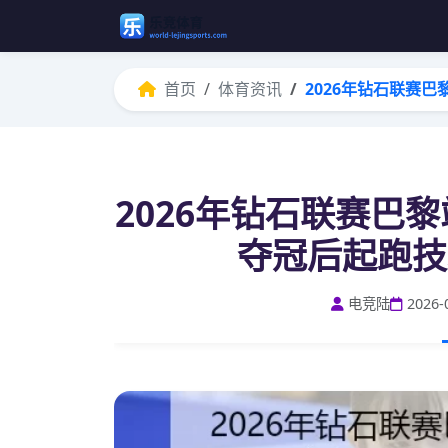
首页
体育资讯
2026年钻石联赛巴
2026年钻石联赛巴黎
夺冠后起跑技
电竞陆
2026-