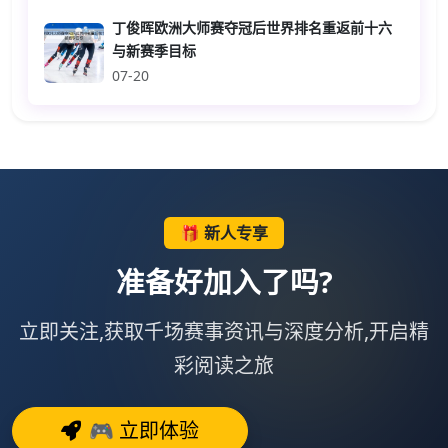
丁俊晖欧洲大师赛夺冠后世界排名重返前十六
与新赛季目标
07-20
🎁 新人专享
准备好加入了吗?
立即关注,获取千场赛事资讯与深度分析,开启精
彩阅读之旅
🎮 立即体验