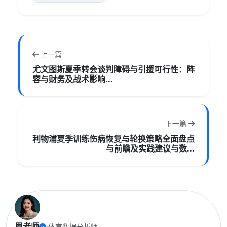
上一篇
尤文图斯夏季转会谈判障碍与引援可行性：阵
容与财务及战术影响...
下一篇
利物浦夏季训练伤病恢复与轮换策略全面盘点
与前瞻及实践建议与数...
周老师
·
体育数据分析师