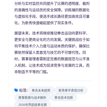
分析与实时监控共同提升了比赛的透明度、裁判
的准确性与运动员的安全保障。训练端的数据化
与虚拟化手段，使选手成长路径更加高效且可量
化，为新秀快速崛起提供了现实条件。
展望未来，技术将继续推动拳击运动向更科学、
更安全与更商业化的方向发展。关键挑战在于如
何平衡技术介入力度与运动本质的保护，确保比
赛依然保留人类直觉与技艺的不可替代性。同
时，赛事管理者需制定完善的数据规范与公平准
入机制，让技术成为促进竞争与发展的工具，而
非制造不平等的门槛。
标签:
拳击未来趋势
新秀拳手表现分析
赛事数据与战术解析
拳击技术创新
2026世界超级拳击赛